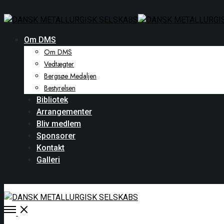
Om DMS
Om DMS
Vedtægter
Bergsøe Medaljen
Bestyrelsen
Bibliotek
Arrangementer
Bliv medlem
Sponsorer
Kontakt
Galleri
Open
Menu