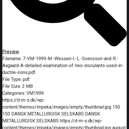
Preview
Filename:
7-VM-1999-M.-Wessen-I.-L.-Svensson-and-R.-
Aagaard-A-detailed-examination-of-two-inoculants-used-in-
ductile-irons.pdf
File Type:
pdf
File Size:
2 MB
Categories:
VM1999
https://d-m-s.dk/wp-
content/themes/impeka/images/empty/thumbnail.jpg
150
150
DANSK METALLURGISK SELSKABS
DANSK
METALLURGISK SELSKABS
https://d-m-s.dk/wp-
content/themes/impeka/images/empty/thumbnail.jpg
august