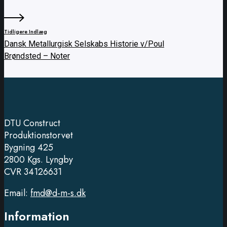
Tidligere Indlæg
Dansk Metallurgisk Selskabs Historie v/Poul
Brøndsted – Noter
DTU Construct
Produktionstorvet
Bygning 425
2800 Kgs. Lyngby
CVR 34126631
Email:
fmd@d-m-s.dk
Information