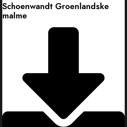
Schoenwandt Groenlandske
malme