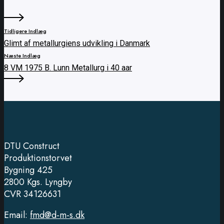
Tidligere Indlæg
Glimt af metallurgiens udvikling i Danmark
Næste Indlæg
8 VM 1975 B. Lunn Metallurg i 40 aar
DTU Construct
Produktionstorvet
Bygning 425
2800 Kgs. Lyngby
CVR 34126631
Email:
fmd@d-m-s.dk