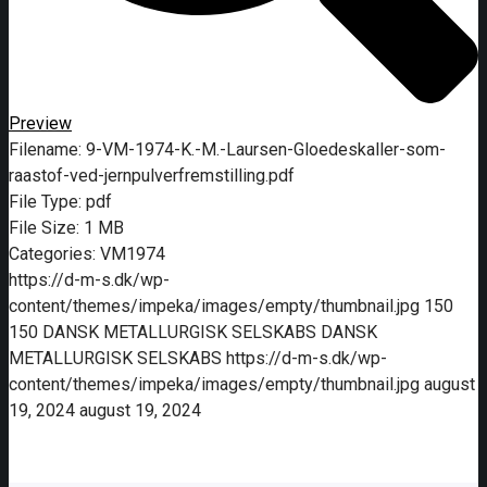
Preview
Filename:
9-VM-1974-K.-M.-Laursen-Gloedeskaller-som-
raastof-ved-jernpulverfremstilling.pdf
File Type:
pdf
File Size:
1 MB
Categories:
VM1974
https://d-m-s.dk/wp-
content/themes/impeka/images/empty/thumbnail.jpg
150
150
DANSK METALLURGISK SELSKABS
DANSK
METALLURGISK SELSKABS
https://d-m-s.dk/wp-
content/themes/impeka/images/empty/thumbnail.jpg
august
19, 2024
august 19, 2024