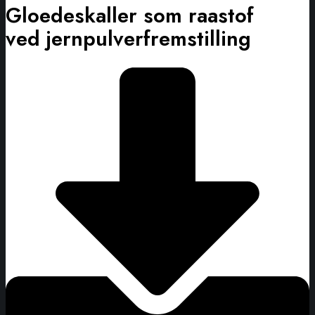
Gloedeskaller som raastof
ved jernpulverfremstilling