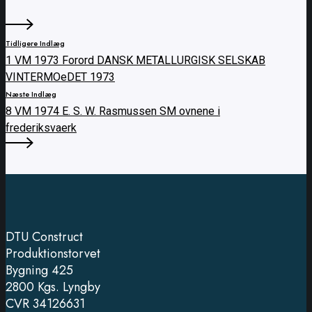
Tidligere Indlæg
1 VM 1973 Forord DANSK METALLURGISK SELSKAB
VINTERMOeDET 1973
Næste Indlæg
8 VM 1974 E. S. W. Rasmussen SM ovnene i
frederiksvaerk
DTU Construct
Produktionstorvet
Bygning 425
2800 Kgs. Lyngby
CVR 34126631