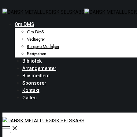
Om DMS
Om DMS
Vedtægter
Bergsøe Medaljen
Bestyrelsen
Bibliotek
Arrangementer
Bliv medlem
Sponsorer
Kontakt
Galleri
Open
Menu