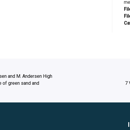
me
Fi
Fil
Ca
sen and M. Andersen High
de of green sand and
7 