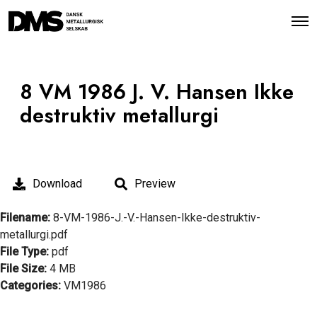
O
p
e
n
M
e
8 VM 1986 J. V. Hansen Ikke
n
u
destruktiv metallurgi
Download
Preview
Filename:
8-VM-1986-J.-V.-Hansen-Ikke-destruktiv-
metallurgi.pdf
File Type:
pdf
File Size:
4 MB
Categories:
VM1986