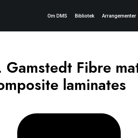
Om DMS
Bibliotek
Arrangementer
 Gamstedt Fibre ma
omposite laminates