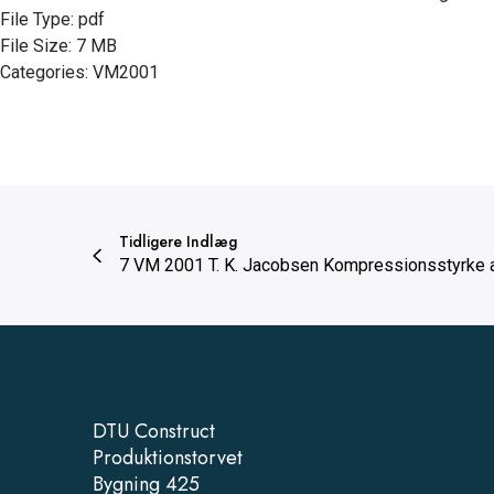
File Type:
pdf
File Size:
7 MB
Categories:
VM2001
Tidligere Indlæg
7 VM 2001 T. K. Jacobsen Kompressionsstyrke af
DTU Construct
Produktionstorvet
Bygning 425