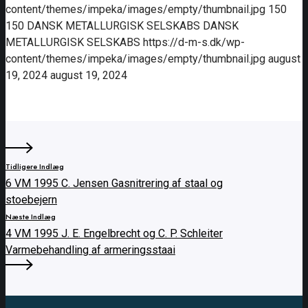
content/themes/impeka/images/empty/thumbnail.jpg
150
150
DANSK METALLURGISK SELSKABS
DANSK
METALLURGISK SELSKABS
https://d-m-s.dk/wp-
content/themes/impeka/images/empty/thumbnail.jpg
august
19, 2024
august 19, 2024
Tidligere Indlæg
6 VM 1995 C. Jensen Gasnitrering af staal og
stoebejern
Næste Indlæg
4 VM 1995 J. E. Engelbrecht og C. P. Schleiter
Varmebehandling af armeringsstaai