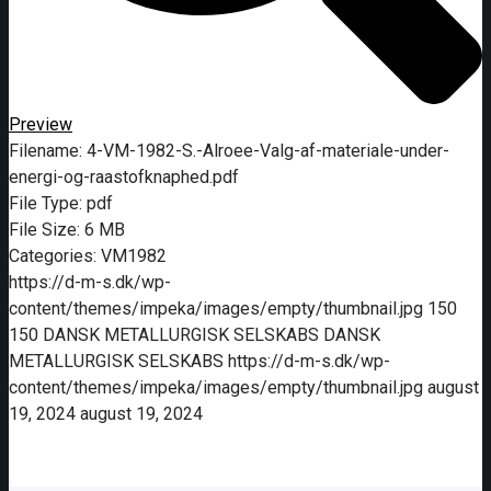
Preview
Filename:
4-VM-1982-S.-Alroee-Valg-af-materiale-under-
energi-og-raastofknaphed.pdf
File Type:
pdf
File Size:
6 MB
Categories:
VM1982
https://d-m-s.dk/wp-
content/themes/impeka/images/empty/thumbnail.jpg
150
150
DANSK METALLURGISK SELSKABS
DANSK
METALLURGISK SELSKABS
https://d-m-s.dk/wp-
content/themes/impeka/images/empty/thumbnail.jpg
august
19, 2024
august 19, 2024