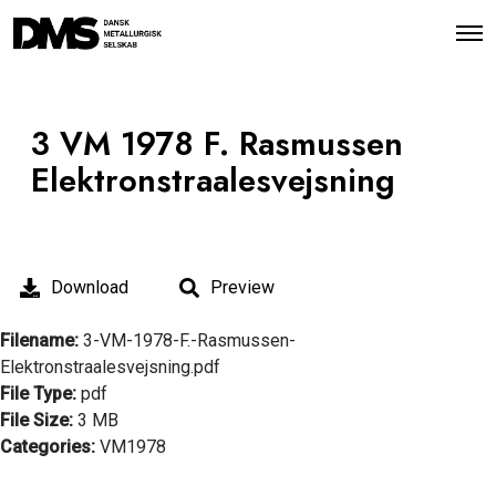
O
p
e
n
M
e
3 VM 1978 F. Rasmussen
n
u
Elektronstraalesvejsning
Download
Preview
Filename:
3-VM-1978-F.-Rasmussen-
Elektronstraalesvejsning.pdf
File Type:
pdf
File Size:
3 MB
Categories:
VM1978