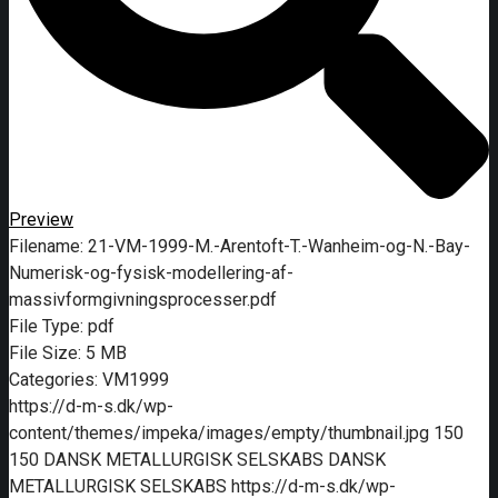
Preview
Filename:
21-VM-1999-M.-Arentoft-T.-Wanheim-og-N.-Bay-
Numerisk-og-fysisk-modellering-af-
massivformgivningsprocesser.pdf
File Type:
pdf
File Size:
5 MB
Categories:
VM1999
https://d-m-s.dk/wp-
content/themes/impeka/images/empty/thumbnail.jpg
150
150
DANSK METALLURGISK SELSKABS
DANSK
METALLURGISK SELSKABS
https://d-m-s.dk/wp-