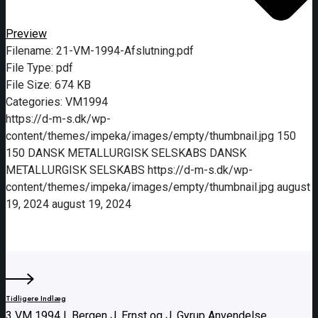
Preview
Filename:
21-VM-1994-Afslutning.pdf
File Type:
pdf
File Size:
674 KB
Categories:
VM1994
https://d-m-s.dk/wp-
content/themes/impeka/images/empty/thumbnail.jpg
150
150
DANSK METALLURGISK SELSKABS
DANSK
METALLURGISK SELSKABS
https://d-m-s.dk/wp-
content/themes/impeka/images/empty/thumbnail.jpg
august
19, 2024
august 19, 2024
Tidligere Indlæg
3 VM 1994 I. Bergen J. Ernst og J. Gyrup Anvendelse