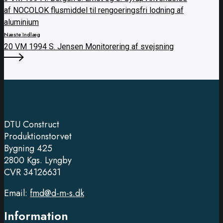
af NOCOLOK flusmiddel til rengoeringsfri lodning af
aluminium
Næste Indlæg
20 VM 1994 S. Jensen Monitorering af svejsning
DTU Construct
Produktionstorvet
Bygning 425
2800 Kgs. Lyngby
CVR 34126631
Email:
fmd@d-m-s.dk
Information