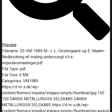
Preview
Filename:
20-VM-1989-M.-J.-L.-Oestergaard-og-E.-Maahn-
Nedbrydning-af-maling-undersoegt-v.h.a.-
impedansmaalinger.pdf
File Type:
pdf
File Size:
6 MB
Categories:
VM1989
https://d-m-s.dk/wp-
content/themes/impeka/images/empty/thumbnail.jpg
150
150
DANSK METALLURGISK SELSKABS
DANSK
METALLURGISK SELSKABS
https://d-m-s.dk/wp-
content/themes/impeka/images/empty/thumbnail.jpg
august