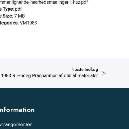
mmenlignende-haarhedsmaalinger-i-haz.pdf
le Type:
pdf
e Size:
7 MB
tegories:
VM1983
Næste Indlæg
1983 R. Hoeeg Praeparation af slib af materialer
Information
Arrangementer