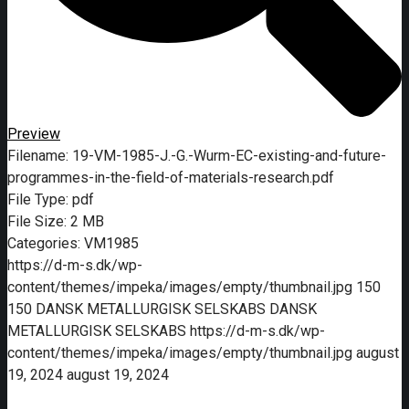
Preview
Filename:
19-VM-1985-J.-G.-Wurm-EC-existing-and-future-
programmes-in-the-field-of-materials-research.pdf
File Type:
pdf
File Size:
2 MB
Categories:
VM1985
https://d-m-s.dk/wp-
content/themes/impeka/images/empty/thumbnail.jpg
150
150
DANSK METALLURGISK SELSKABS
DANSK
METALLURGISK SELSKABS
https://d-m-s.dk/wp-
content/themes/impeka/images/empty/thumbnail.jpg
august
19, 2024
august 19, 2024