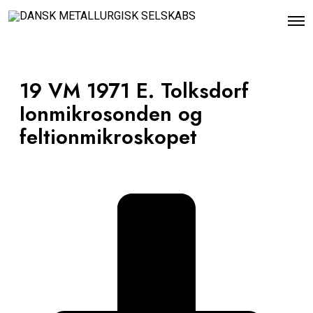
O
p
e
n
M
e
19 VM 1971 E. Tolksdorf
n
u
Ionmikrosonden og
feltionmikroskopet