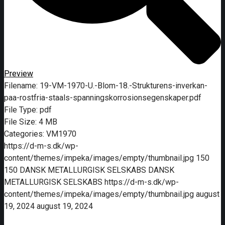
Preview
Filename:
19-VM-1970-U.-Blom-18.-Strukturens-inverkan-
paa-rostfria-staals-spanningskorrosionsegenskaper.pdf
File Type:
pdf
File Size:
4 MB
Categories:
VM1970
https://d-m-s.dk/wp-
content/themes/impeka/images/empty/thumbnail.jpg
150
150
DANSK METALLURGISK SELSKABS
DANSK
METALLURGISK SELSKABS
https://d-m-s.dk/wp-
content/themes/impeka/images/empty/thumbnail.jpg
august
19, 2024
august 19, 2024