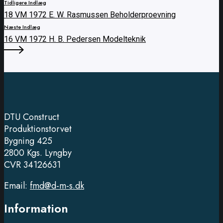
Tidligere Indlæg
18 VM 1972 E. W. Rasmussen Beholderproevning
Næste Indlæg
16 VM 1972 H. B. Pedersen Modelteknik
DTU Construct
Produktionstorvet
Bygning 425
2800 Kgs. Lyngby
CVR 34126631
Email:
fmd@d-m-s.dk
Information