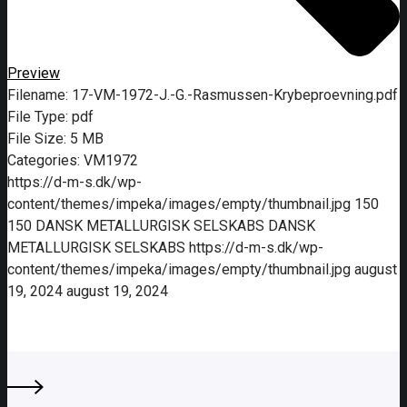
Preview
Filename:
17-VM-1972-J.-G.-Rasmussen-Krybeproevning.pdf
File Type:
pdf
File Size:
5 MB
Categories:
VM1972
https://d-m-s.dk/wp-
content/themes/impeka/images/empty/thumbnail.jpg
150
150
DANSK METALLURGISK SELSKABS
DANSK
METALLURGISK SELSKABS
https://d-m-s.dk/wp-
content/themes/impeka/images/empty/thumbnail.jpg
august
19, 2024
august 19, 2024