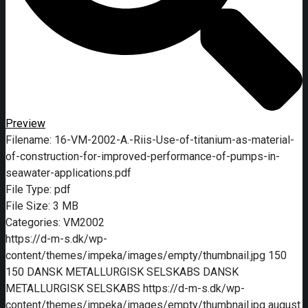
Preview
Filename:
16-VM-2002-A.-Riis-Use-of-titanium-as-material-
of-construction-for-improved-performance-of-pumps-in-
seawater-applications.pdf
File Type:
pdf
File Size:
3 MB
Categories:
VM2002
https://d-m-s.dk/wp-
content/themes/impeka/images/empty/thumbnail.jpg
150
150
DANSK METALLURGISK SELSKABS
DANSK
METALLURGISK SELSKABS
https://d-m-s.dk/wp-
content/themes/impeka/images/empty/thumbnail.jpg
august