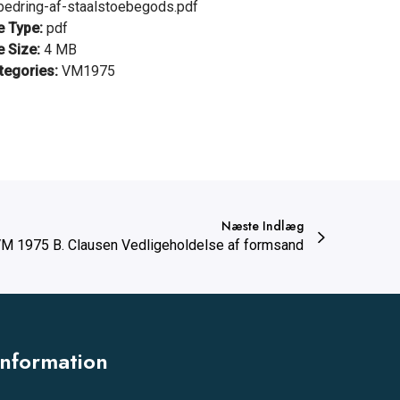
bedring-af-staalstoebegods.pdf
le Type:
pdf
e Size:
4 MB
tegories:
VM1975
Næste Indlæg
M 1975 B. Clausen Vedligeholdelse af formsand
Information