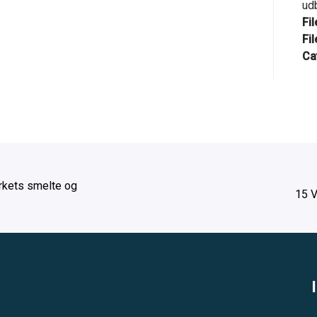
ud
Fi
Fil
Ca
rkets smelte og
15 V