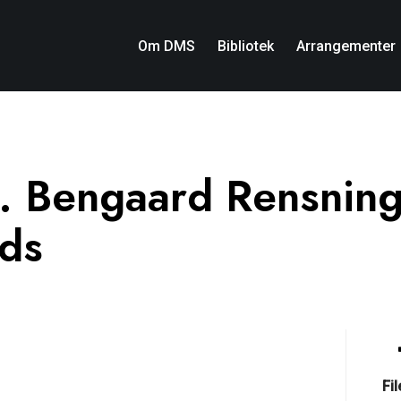
Om DMS
Bibliotek
Arrangementer
. Bengaard Rensnin
ods
Fi