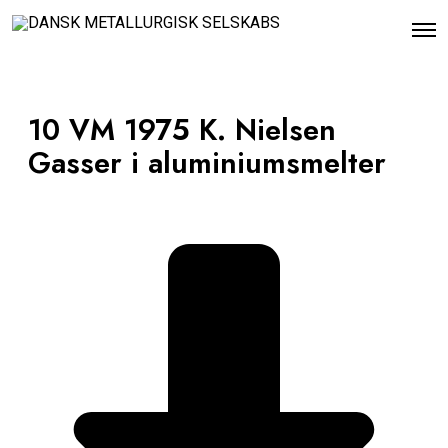
O
p
e
n
M
e
10 VM 1975 K. Nielsen
n
u
Gasser i aluminiumsmelter