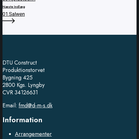
Næste Indlæg
01.Salwen
DTU Construct
Produktionstorvet
Bygning 425
2800 Kgs. Lyngby
CVR 34126631
Email:
fmd@d-m-s.dk
Information
Arrangementer