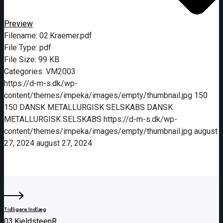
Preview
Filename:
02.Kraemer.pdf
File Type:
pdf
File Size:
99 KB
Categories:
VM2003
https://d-m-s.dk/wp-
content/themes/impeka/images/empty/thumbnail.jpg
150
150
DANSK METALLURGISK SELSKABS
DANSK
METALLURGISK SELSKABS
https://d-m-s.dk/wp-
content/themes/impeka/images/empty/thumbnail.jpg
august
27, 2024
august 27, 2024
Tidligere Indlæg
03.KjeldsteenR