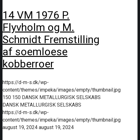
14 VM 1976 P.
Flyvholm og M.
Schmidt Fremstilling
af soemloese
kobberroer
https://d-m-s.dk/wp-
content/themes/impeka/images/empty/thumbnail.jpg
150
150
DANSK METALLURGISK SELSKABS
DANSK METALLURGISK SELSKABS
https://d-m-s.dk/wp-
content/themes/impeka/images/empty/thumbnail.jpg
august 19, 2024
august 19, 2024