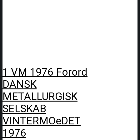
1 VM 1976 Forord
DANSK
METALLURGISK
SELSKAB
VINTERMOeDET
1976