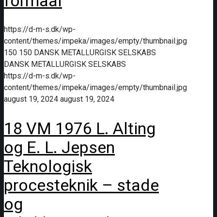
formaal
https://d-m-s.dk/wp-
content/themes/impeka/images/empty/thumbnail.jpg
150
150
DANSK METALLURGISK SELSKABS
DANSK METALLURGISK SELSKABS
https://d-m-s.dk/wp-
content/themes/impeka/images/empty/thumbnail.jpg
august 19, 2024
august 19, 2024
18 VM 1976 L. Alting
og E. L. Jepsen
Teknologisk
procesteknik – stade
og