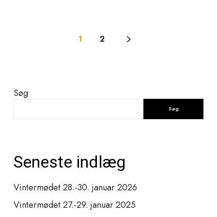
i
n
g
1
2
–
J
a
n
u
Søg
a
Søg
r
2
0
1
1
Seneste indlæg
Vintermødet 28.-30. januar 2026
Vintermødet 27.-29. januar 2025